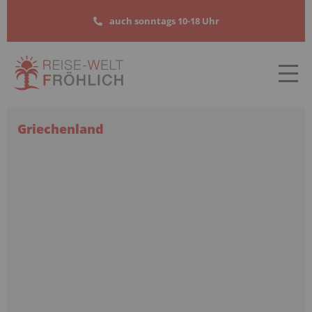
heute
auch sonntags 10-18 Uhr
10:00
–
18:00
Uhr
Griechenland